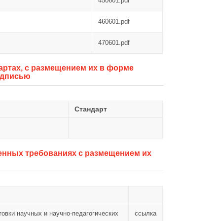
450601.pdf
460601.pdf
470601.pdf
ртах, с размещением их в форме
одписью
Стандарт
нных требованиях с размещением их
овки научных и научно-педагогических
ссылка